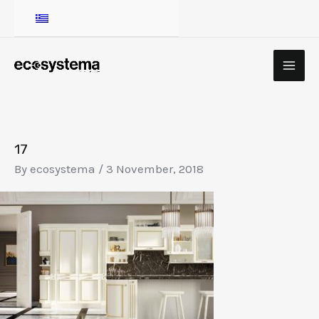
Skip
to
content
MA
ME
17
By
ecosystema
/
3 November, 2018