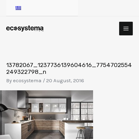
Skip
to
content
MA
ME
13782067_1237736139604616_7754702554
249322798_n
By
ecosystema
/
20 August, 2016