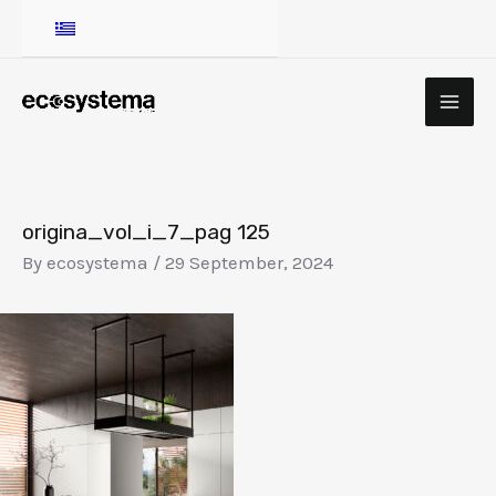
Skip
to
content
MA
ME
Post
navigation
origina_vol_i_7_pag 125
By
ecosystema
/
29 September, 2024