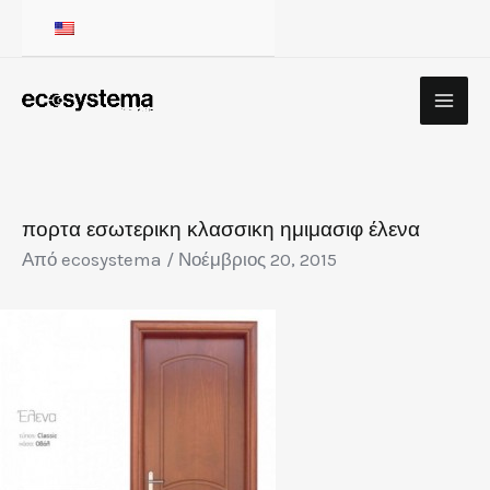
Μετάβαση
στο
περιεχόμενο
Πλοήγηση
δημοσιεύσεων
πορτα εσωτερικη κλασσικη ημιμασιφ έλενα
Από
ecosystema
/
Νοέμβριος 20, 2015