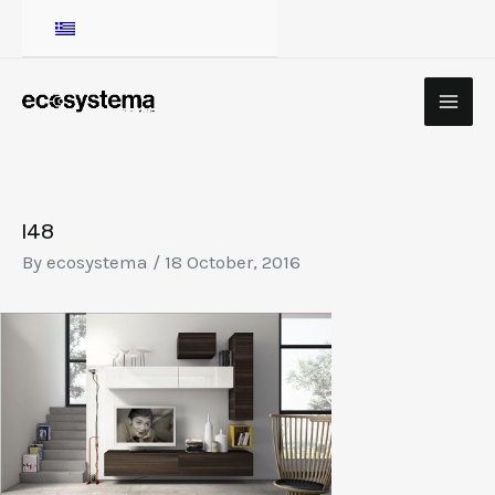
Skip
to
content
MA
ME
Post
navigation
l48
By
ecosystema
/
18 October, 2016