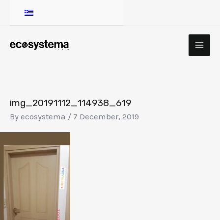
Skip
to
content
MA
ME
img_20191112_114938_619
By
ecosystema
/
7 December, 2019