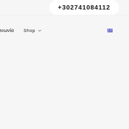
+302741084112
ινωνία
Shop