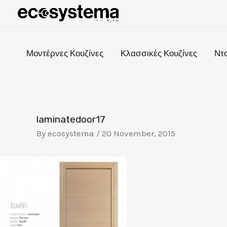
Skip
to
content
Μοντέρνες Κουζίνες
Κλασσικές Κουζίνες
Ντ
Post
navigation
laminatedoor17
By
ecosystema
/
20 November, 2015