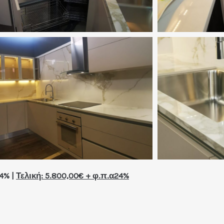
4% |
Τελική: 5.800,00€ + φ.π.α24%