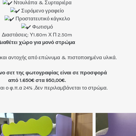
Ντουλάπα & Συρταριέρα
Συρόμενο γραφείο
Προστατευτικό κάγκελο
Φωτισμό
Διαστάσεις: Υ1.80m Χ Π 2.50m
Διαθέτει χώρο για μονό στρώμα
 και αντοχής από επώνυμα & πιστοποιημένα υλικά.
νο σετ της φωτογραφίας είναι σε προσφορά
από 1.650€ στα 950,00€.
ι ο φ.π.α 24% ,δεν περιλαμβάνεται το στρώμα.