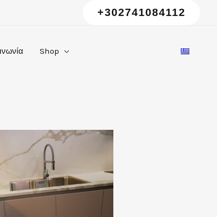
+302741084112
ινωνία
Shop