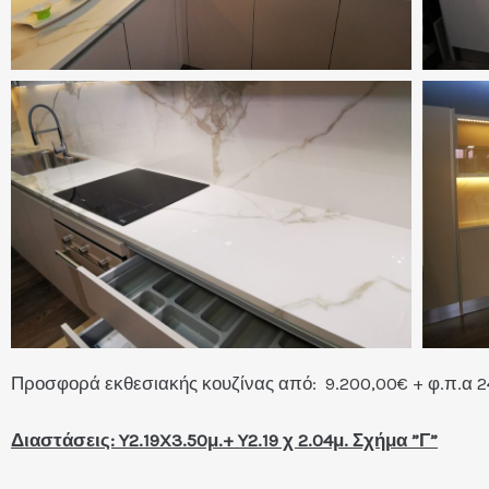
Προσφορά εκθεσιακής κουζίνας από: 9.200,00€ + φ.π.α 2
Διαστάσεις: Y2.19X3.50μ.+ Y2.19 χ 2.04μ. Σχήμα ”Γ”