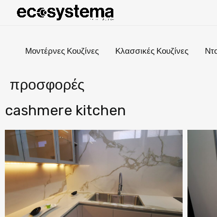
Skip
to
content
Μοντέρνες Κουζίνες
Κλασσικές Κουζίνες
Ντ
προσφορές
cashmere kitchen