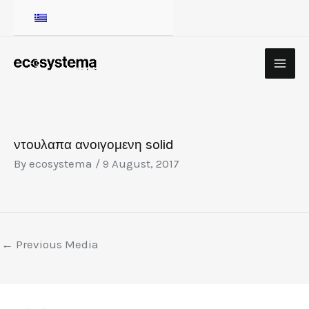
Skip
to
content
MA
ME
Post
navigation
ντουλαπα ανοιγομενη solid
By
ecosystema
/
9 August, 2017
←
Previous Media